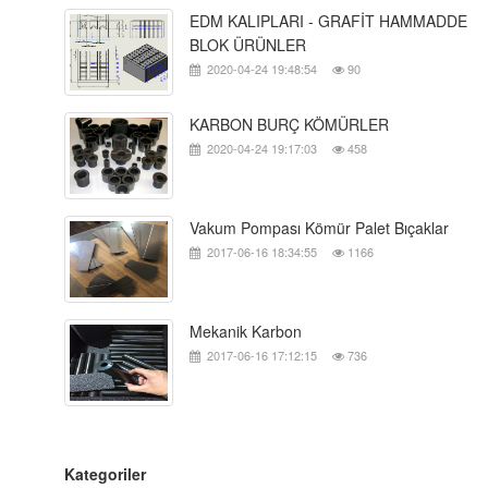
EDM KALIPLARI - GRAFİT HAMMADDE
BLOK ÜRÜNLER
2020-04-24 19:48:54
90
KARBON BURÇ KÖMÜRLER
2020-04-24 19:17:03
458
Vakum Pompası Kömür Palet Bıçaklar
2017-06-16 18:34:55
1166
Mekanik Karbon
2017-06-16 17:12:15
736
Kategoriler