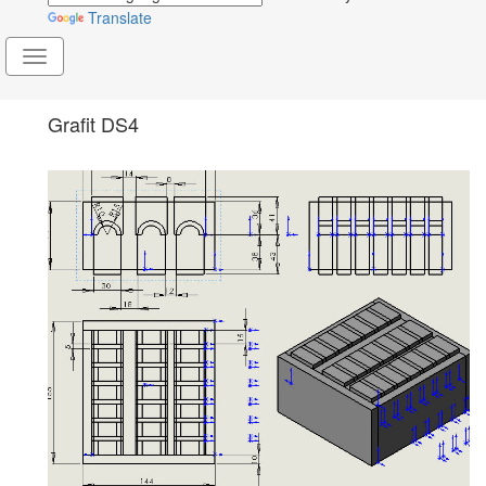
Translate
Toggle
navigation
Grafit DS4