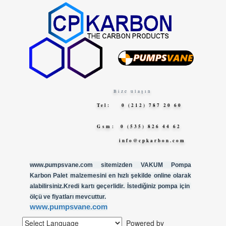
Bize ulaşın
Tel: 0 (212) 787 20 60
Gsm
: 0 (535) 826 44 62
info@cpkarbon.com
www.pumpsvane.com sitemizden VAKUM Pompa
Karbon Palet malzemesini en hızlı şekilde online olarak
alabilirsiniz.Kredi kartı geçerlidir. İstediğiniz pompa için
ölçü ve fiyatları mevcuttur.
www.pumpsvane.com
Powered by