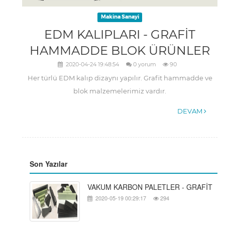
Makina Sanayi
EDM KALIPLARI - GRAFİT
HAMMADDE BLOK ÜRÜNLER
2020-04-24 19:48:54
0 yorum
90
Her türlü EDM kalıp dizaynı yapılır. Grafit hammadde ve
blok malzemelerimiz vardır.
DEVAM
Son Yazılar
VAKUM KARBON PALETLER - GRAFİT
2020-05-19 00:29:17
294