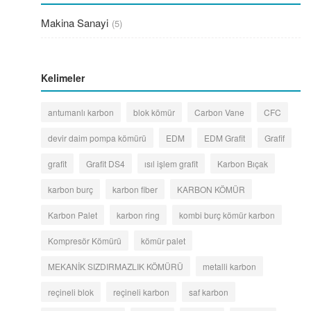
Makina Sanayi
(5)
Kelimeler
antumanlı karbon
blok kömür
Carbon Vane
CFC
devir daim pompa kömürü
EDM
EDM Grafit
Grafif
grafit
Grafit DS4
ısıl işlem grafit
Karbon Bıçak
karbon burç
karbon fiber
KARBON KÖMÜR
Karbon Palet
karbon ring
kombi burç kömür karbon
Kompresör Kömürü
kömür palet
MEKANİK SIZDIRMAZLIK KÖMÜRÜ
metalli karbon
reçineli blok
reçineli karbon
saf karbon