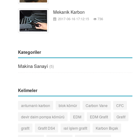
Mekanik Karbon
2017-06-16 17:12:15
736
Kategoriler
Makina Sanayi
(5)
Kelimeler
antumanlı karbon
blok kömür
Carbon Vane
CFC
devir daim pompa kömürü
EDM
EDM Grafit
Grafif
grafit
Grafit DS4
ısıl işlem grafit
Karbon Bıçak