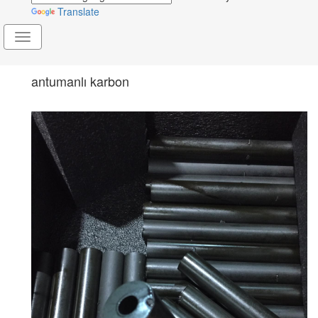
Translate
Toggle
navigation
antumanlı karbon