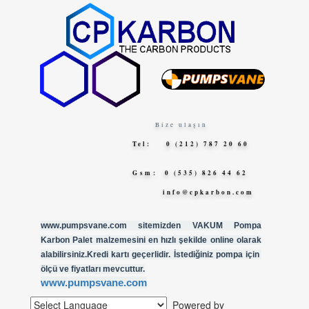
Bize ulaşın
Tel: 0 (212) 787 20 60
Gsm
: 0 (535) 826 44 62
info@cpkarbon.com
www.pumpsvane.com sitemizden VAKUM Pompa
Karbon Palet malzemesini en hızlı şekilde online olarak
alabilirsiniz.Kredi kartı geçerlidir. İstediğiniz pompa için
ölçü ve fiyatları mevcuttur.
www.pumpsvane.com
Powered by