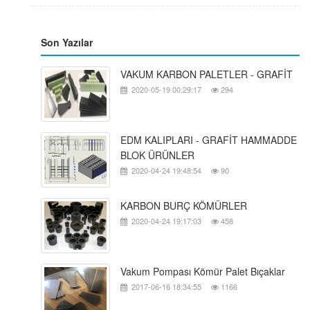
Son Yazılar
VAKUM KARBON PALETLER - GRAFİT
2020-05-19 00:29:17
294
EDM KALIPLARI - GRAFİT HAMMADDE
BLOK ÜRÜNLER
2020-04-24 19:48:54
90
KARBON BURÇ KÖMÜRLER
2020-04-24 19:17:03
458
Vakum Pompası Kömür Palet Bıçaklar
2017-06-16 18:34:55
1166