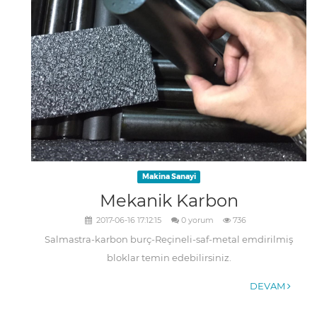
Makina Sanayi
Mekanik Karbon
2017-06-16 17:12:15
0 yorum
736
Salmastra-karbon burç-Reçineli-saf-metal emdirilmiş
bloklar temin edebilirsiniz.
DEVAM