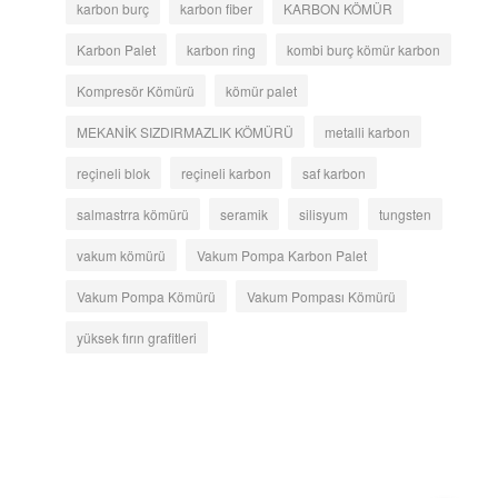
karbon burç
karbon fiber
KARBON KÖMÜR
Karbon Palet
karbon ring
kombi burç kömür karbon
Kompresör Kömürü
kömür palet
MEKANİK SIZDIRMAZLIK KÖMÜRÜ
metalli karbon
reçineli blok
reçineli karbon
saf karbon
salmastrra kömürü
seramik
silisyum
tungsten
vakum kömürü
Vakum Pompa Karbon Palet
Vakum Pompa Kömürü
Vakum Pompası Kömürü
yüksek fırın grafitleri