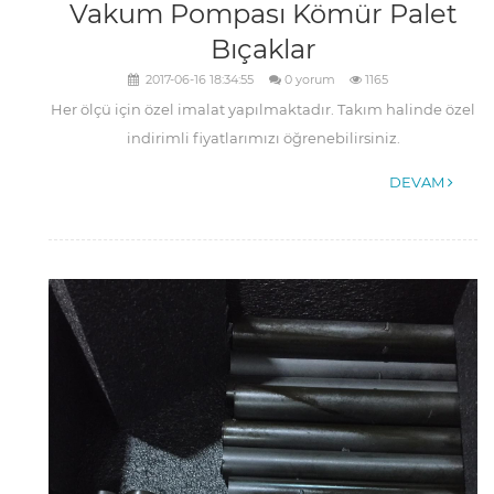
Vakum Pompası Kömür Palet
Bıçaklar
2017-06-16 18:34:55
0 yorum
1165
Her ölçü için özel imalat yapılmaktadır. Takım halinde özel
indirimli fiyatlarımızı öğrenebilirsiniz.
DEVAM