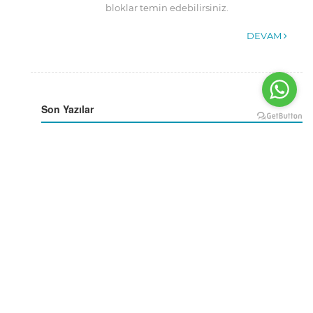
bloklar temin edebilirsiniz.
DEVAM
Son Yazılar
VAKUM KARBON PALETLER - GRAFİT
2020-05-19 00:29:17
294
EDM KALIPLARI - GRAFİT HAMMADDE
BLOK ÜRÜNLER
2020-04-24 19:48:54
90
KARBON BURÇ KÖMÜRLER
2020-04-24 19:17:03
458