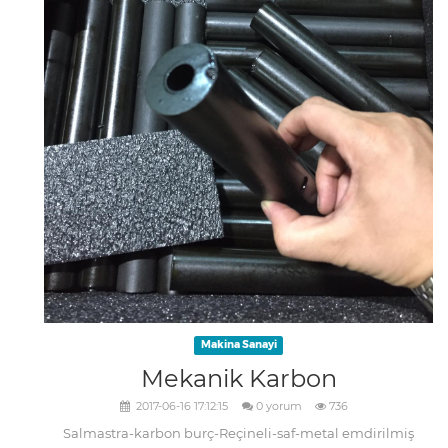
Makina Sanayi
Mekanik Karbon
2017-06-16 17:12:15
0 yorum
736
Salmastra-karbon burç-Reçineli-saf-metal emdirilmiş