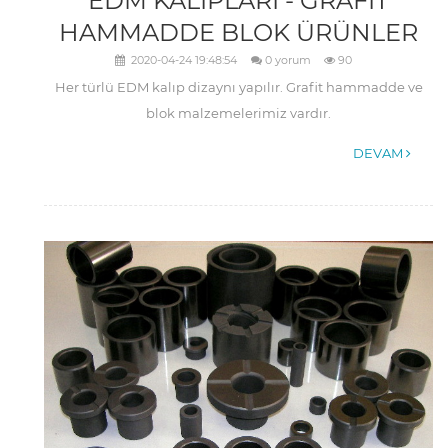
EDM KALIPLARI - GRAFİT
HAMMADDE BLOK ÜRÜNLER
2020-04-24 19:48:54
0 yorum
90
Her türlü EDM kalıp dizaynı yapılır. Grafit hammadde ve
blok malzemelerimiz vardır.
DEVAM