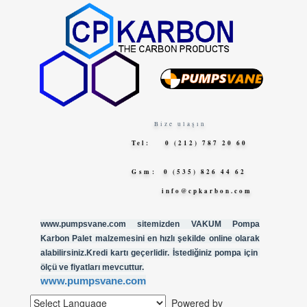
Bize ulaşın
Tel: 0 (212) 787 20 60
Gsm
: 0 (535) 826 44 62
info@cpkarbon.com
www.pumpsvane.com sitemizden VAKUM Pompa
Karbon Palet malzemesini en hızlı şekilde online olarak
alabilirsiniz.Kredi kartı geçerlidir. İstediğiniz pompa için
ölçü ve fiyatları mevcuttur.
www.pumpsvane.com
Powered by