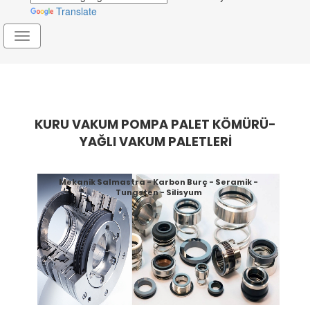
Translate
Toggle
navigation
KURU VAKUM POMPA PALET KÖMÜRÜ-
YAĞLI VAKUM PALETLERİ
Mekanik Salmastra - Karbon Burç - Seramik -
Tungsten - Silisyum